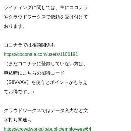
r
ライティングに関しては、主にココナラ
:
やクラウドワークスで依頼を受け付けて
おります。
ココナラでは相談関係も
https://coconala.com/users/1106191
（まだココナラに登録していない方は、
申込時にこちらの招待コード
【S8VVAV】を使うとポイントがもらえ
てお得です。）
クラウドワークスではデータ入力など文
字打ち関連も
https://crowdworks.jp/public/employees/64