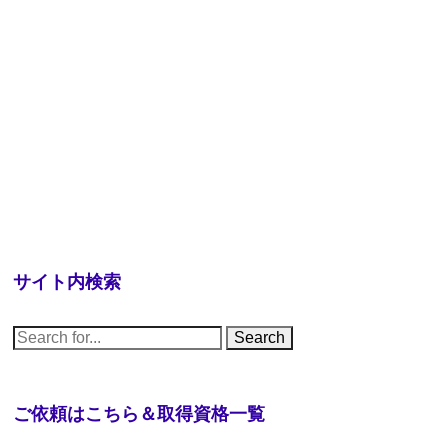
サイト内検索
S
e
a
r
c
h
ご依頼はこちら＆取得資格一覧
f
o