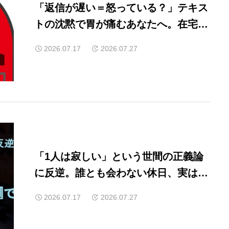
「返信が遅い＝怒っている？」テキス
トの沈黙で胃が痛むあなたへ。在宅ワ
ークのチャット防衛術
2026.07.17
2026.07.27
「1人は寂しい」という世間の正義論
に反逆。誰とも会わない休日、実は脳
内が『異世界トリップ』で一番忙しい
2026.07.17
2026.07.27
件