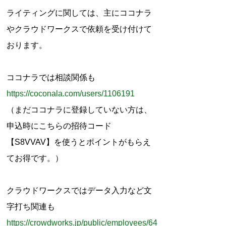
r
ライティングに関しては、主にココナラ
:
やクラウドワークスで依頼を受け付けて
おります。
ココナラでは相談関係も
https://coconala.com/users/1106191
（まだココナラに登録していない方は、
申込時にこちらの招待コード
【S8VVAV】を使うとポイントがもらえ
てお得です。）
クラウドワークスではデータ入力など文
字打ち関連も
https://crowdworks.jp/public/employees/64