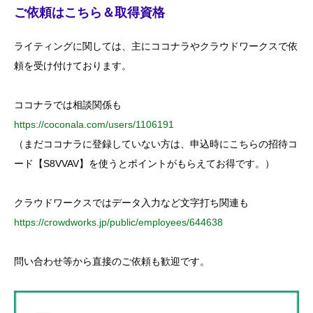
c
ご依頼はこちら＆取得資格
h
f
o
ライティングに関しては、主にココナラやクラウドワークスで依
r
:
頼を受け付けております。
ココナラでは相談関係も
https://coconala.com/users/1106191
（まだココナラに登録していない方は、申込時にこちらの招待コ
ード【S8VVAV】を使うとポイントがもらえてお得です。）
クラウドワークスではデータ入力など文字打ち関連も
https://crowdworks.jp/public/employees/644638
問い合わせ等から直接のご依頼も歓迎です。