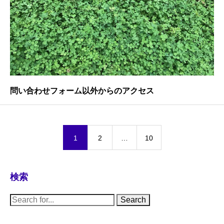
問い合わせフォーム以外からのアクセス
1
2
…
10
検索
S
e
a
r