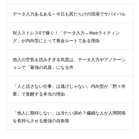
データ入力あるある～今日も罠だらけの現場でサバイバル
対人ストレス0で稼ぐ！「データ入力→Webライティン
グ」が内向型にとって黄金ルートである理由
他人の空気を読みすぎる気質は、データ入力やアノテーシ
ョンで「最強の武器」になる件
「人と話さない仕事」は逃げじゃない。内向型が「黙々作
業」で覚醒する本当の理由
「他人に期待しない」は冷たい諦め？繊細な人が人間関係
を長持ちさせる最強の自衛策