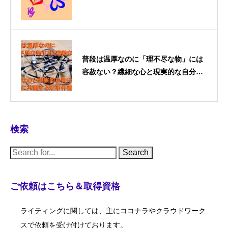
普段は温厚なのに「理不尽な物」には
容赦ない？繊細な心と現実的な自分が
奇妙に共闘する珍事件簿
検索
S
e
a
r
c
ご依頼はこちら＆取得資格
h
f
o
ライティングに関しては、主にココナラやクラウドワーク
r
:
スで依頼を受け付けております。