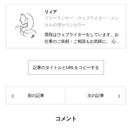
リィア
フリーランサー・ウェブライター・メン
タル心理カウンセラー
普段はウェブライターをしています。お
仕事のご依頼・ご相談もお気軽に。 心理
カウンセラー資格取得に伴い、相談募集
も始めました。 フリーランス・ウェブラ
イター メンタル士心理カウンセラー・ア
記事のタイトルとURLをコピーする
ンガーカウンセラー 漢検2級・図書館司
書・HSS型HSP気質・INFJ-T-O-C（外殻
ISFJ） プライベートは2次元大好きの活
字中毒
前の記事
次の記事
コメント