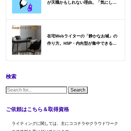
が天職かもしれない理由。「気にしす
ぎ」を「武器」に変える働き方
在宅Webライターの「静かなお城」の
作り方。HSP・内向型が集中できる作
業環境の整え方
検索
S
e
a
r
c
ご依頼はこちら＆取得資格
h
f
o
ライティングに関しては、主にココナラやクラウドワーク
r
: