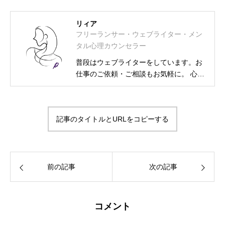
リィア
フリーランサー・ウェブライター・メン
タル心理カウンセラー
普段はウェブライターをしています。お
仕事のご依頼・ご相談もお気軽に。 心理
カウンセラー資格取得に伴い、相談募集
も始めました。 フリーランス・ウェブラ
イター メンタル士心理カウンセラー・ア
記事のタイトルとURLをコピーする
ンガーカウンセラー 漢検2級・図書館司
書・HSS型HSP気質・INFJ-T-O-C（外殻
ISFJ） プライベートは2次元大好きの活
字中毒
前の記事
次の記事
コメント