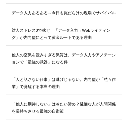
データ入力あるある～今日も罠だらけの現場でサバイバル
対人ストレス0で稼ぐ！「データ入力→Webライティン
グ」が内向型にとって黄金ルートである理由
他人の空気を読みすぎる気質は、データ入力やアノテーシ
ョンで「最強の武器」になる件
「人と話さない仕事」は逃げじゃない。内向型が「黙々作
業」で覚醒する本当の理由
「他人に期待しない」は冷たい諦め？繊細な人が人間関係
を長持ちさせる最強の自衛策