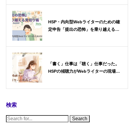
HSP・内向型Webライターのための確
定申告「提出の恐怖」を乗り越える見
切り術
「書く」仕事は「聴く」仕事だった。
HSPの傾聴力がWebライターの現場で
最大の武器になるまで
検索
S
e
a
r