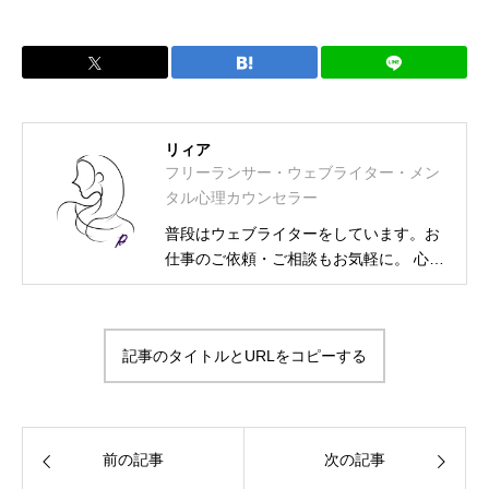
リィア
フリーランサー・ウェブライター・メン
タル心理カウンセラー
普段はウェブライターをしています。お
仕事のご依頼・ご相談もお気軽に。 心理
カウンセラー資格取得に伴い、相談募集
も始めました。 フリーランス・ウェブラ
イター メンタル士心理カウンセラー・ア
記事のタイトルとURLをコピーする
ンガーカウンセラー 漢検2級・図書館司
書・HSS型HSP気質・INFJ-T-O-C（外殻
ISFJ） プライベートは2次元大好きの活
字中毒
前の記事
次の記事