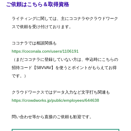
c
ご依頼はこちら＆取得資格
h
f
o
ライティングに関しては、主にココナラやクラウドワーク
r
:
スで依頼を受け付けております。
ココナラでは相談関係も
https://coconala.com/users/1106191
（まだココナラに登録していない方は、申込時にこちらの
招待コード【S8VVAV】を使うとポイントがもらえてお得
です。）
クラウドワークスではデータ入力など文字打ち関連も
https://crowdworks.jp/public/employees/644638
問い合わせ等から直接のご依頼も歓迎です。