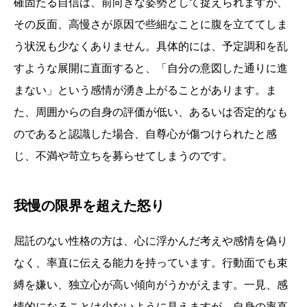
確固たる自信は、前向きな姿勢として捉えられますが、
その反面、高慢さが原因で些細なことに腹を立ててしま
う状況も少なくありません。具体的には、予定調和を乱
すような展開に直面すると、「自分の意図した通りに進
まない」という感情が湧き上がることがあります。ま
た、周囲からの自身の評価が低い、あるいは否定的なも
のであると認識した場合、自尊心が傷つけられたと感
じ、不満や苛立ちを募らせてしまうのです。
我慢の限界を超えた怒り
屈託のない性格の方は、心に浮かんだ考えや感情を偽り
なく、率直に伝える能力を持っています。行動面でも束
縛を嫌い、独立心が高い傾向がうかがえます。一見、感
情的になることは少ないように見えますが、自身の率直