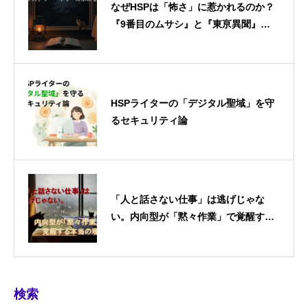
なぜHSPは「怖さ」に惹かれるのか？
『9番目のムサシ』と『東亰異聞』に
学ぶ、日常を生き抜くための危機管理
術
HSPライターの「デジタル聖域」を守
るセキュリティ論
「人と話さない仕事」は逃げじゃな
い。内向型が「黙々作業」で覚醒する
本当の理由
検索