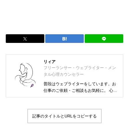
リィア
フリーランサー・ウェブライター・メン
タル心理カウンセラー
普段はウェブライターをしています。お
仕事のご依頼・ご相談もお気軽に。 心理
カウンセラー資格取得に伴い、相談募集
も始めました。 フリーランス・ウェブラ
イター メンタル士心理カウンセラー・ア
記事のタイトルとURLをコピーする
ンガーカウンセラー 漢検2級・図書館司
書・HSS型HSP気質・INFJ-T-O-C（外殻