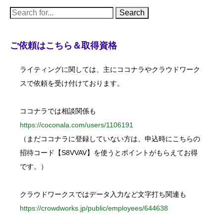
S
e
a
r
c
ご依頼はこちら＆取得資格
h
f
o
ライティングに関しては、主にココナラやクラウドワーク
r
:
スで依頼を受け付けております。
ココナラでは相談関係も
https://coconala.com/users/1106191
（まだココナラに登録していない方は、申込時にこちらの
招待コード【S8VVAV】を使うとポイントがもらえてお得
です。）
クラウドワークスではデータ入力など文字打ち関連も
https://crowdworks.jp/public/employees/644638