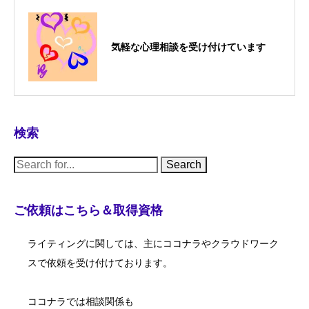
気軽な心理相談を受け付けています
検索
S
e
a
r
c
ご依頼はこちら＆取得資格
h
f
o
ライティングに関しては、主にココナラやクラウドワーク
r
:
スで依頼を受け付けております。
ココナラでは相談関係も