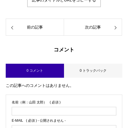
記事のタイトルとURLをコピーする
ンガーカウンセラー 漢検2級・図書館司
書・HSS型HSP気質・INFJ-T-O-C（外殻
ISFJ） プライベートは2次元大好きの活
字中毒
前の記事
次の記事
コメント
0 コメント
0 トラックバック
この記事へのコメントはありません。
名前（例：山田 太郎）
( 必須 )
E-MAIL
( 必須 ) - 公開されません -