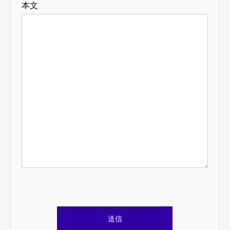
本文
こ
の
フ