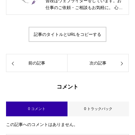
普段はウェブライターをしています。お
仕事のご依頼・ご相談もお気軽に。 心理
カウンセラー資格取得に伴い、相談募集
も始めました。 フリーランス・ウェブラ
イター メンタル士心理カウンセラー・ア
記事のタイトルとURLをコピーする
ンガーカウンセラー 漢検2級・図書館司
書・HSS型HSP気質・INFJ-T-O-C（外殻
ISFJ） プライベートは2次元大好きの活
字中毒
前の記事
次の記事
コメント
0 コメント
0 トラックバック
この記事へのコメントはありません。