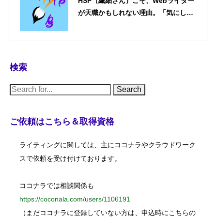
HSP（繊細さん）こそ、Webライター
が天職かもしれない理由。「気にしす
ぎ」を「武器」に変える働き方
検索
S
e
a
r
c
ご依頼はこちら＆取得資格
h
f
o
ライティングに関しては、主にココナラやクラウドワーク
r
:
スで依頼を受け付けております。
ココナラでは相談関係も
https://coconala.com/users/1106191
（まだココナラに登録していない方は、申込時にこちらの