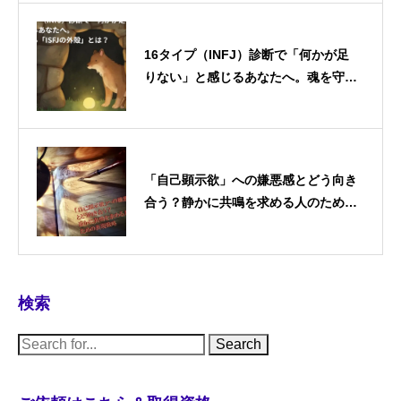
16タイプ（INFJ）診断で「何かが足
りない」と感じるあなたへ。魂を守る
「ISFJの外殻」とは？
「自己顕示欲」への嫌悪感とどう向き
合う？静かに共鳴を求める人のための
表現戦略
検索
S
e
a
r
c