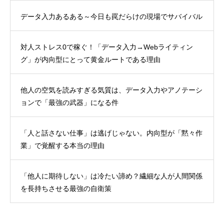
データ入力あるある～今日も罠だらけの現場でサバイバル
対人ストレス0で稼ぐ！「データ入力→Webライティン
グ」が内向型にとって黄金ルートである理由
他人の空気を読みすぎる気質は、データ入力やアノテーシ
ョンで「最強の武器」になる件
「人と話さない仕事」は逃げじゃない。内向型が「黙々作
業」で覚醒する本当の理由
「他人に期待しない」は冷たい諦め？繊細な人が人間関係
を長持ちさせる最強の自衛策