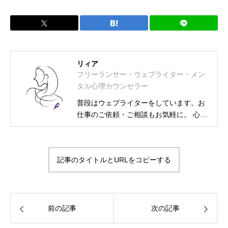
リィア
フリーランサー・ウェブライター・メン
タル心理カウンセラー
普段はウェブライターをしています。お
仕事のご依頼・ご相談もお気軽に。 心理
カウンセラー資格取得に伴い、相談募集
も始めました。 フリーランス・ウェブラ
イター メンタル士心理カウンセラー・ア
記事のタイトルとURLをコピーする
ンガーカウンセラー 漢検2級・図書館司
書・HSS型HSP気質・INFJ-T-O-C（外殻
ISFJ） プライベートは2次元大好きの活
字中毒
前の記事
次の記事