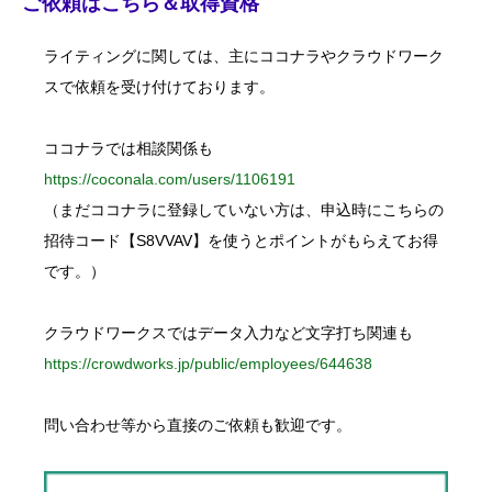
ご依頼はこちら＆取得資格
h
f
o
ライティングに関しては、主にココナラやクラウドワーク
r
:
スで依頼を受け付けております。
ココナラでは相談関係も
https://coconala.com/users/1106191
（まだココナラに登録していない方は、申込時にこちらの
招待コード【S8VVAV】を使うとポイントがもらえてお得
です。）
クラウドワークスではデータ入力など文字打ち関連も
https://crowdworks.jp/public/employees/644638
問い合わせ等から直接のご依頼も歓迎です。