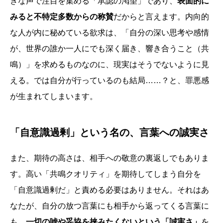
きな声で注目を集める「承認の渇望」であり、
表面的に
みると不特定多数からの称賛
だからと言えます。内向的
な人が内に秘めている欲求は、「自分の深い思考や感情
が、世界の誰か一人にでも深く届き、響き合うこと（共
鳴）」を求めるものなのに、現実はそうでないように見
える。では自分が行っているのも結局……？と、罪悪感
が生まれてしまいます。
「自意識過剰」という名の、言葉への誠実さ
また、期待の高さは、相手への敬意の裏返しでもありま
す。高い「共鳴クオリティ」を期待してしまう自分を
「自意識過剰だ」と責める必要はありません。それはあ
なたが、自分の放つ言葉にも相手から返ってくる言葉に
も、
一切の嘘や妥協を挟みたくないという「誠実さ」
を