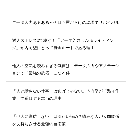
データ入力あるある～今日も罠だらけの現場でサバイバル
対人ストレス0で稼ぐ！「データ入力→Webライティン
グ」が内向型にとって黄金ルートである理由
他人の空気を読みすぎる気質は、データ入力やアノテーシ
ョンで「最強の武器」になる件
「人と話さない仕事」は逃げじゃない。内向型が「黙々作
業」で覚醒する本当の理由
「他人に期待しない」は冷たい諦め？繊細な人が人間関係
を長持ちさせる最強の自衛策