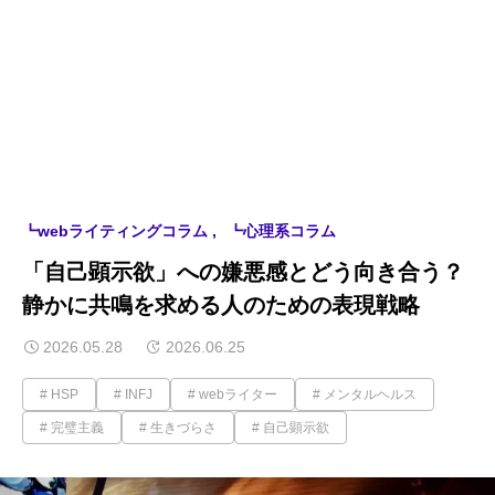
┗webライティングコラム
┗心理系コラム
「自己顕示欲」への嫌悪感とどう向き合う？
静かに共鳴を求める人のための表現戦略
2026.05.28
2026.06.25
HSP
INFJ
webライター
メンタルヘルス
完璧主義
生きづらさ
自己顕示欲