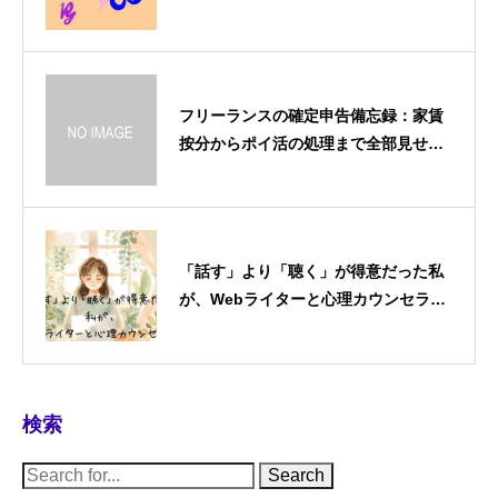
フリーランスの確定申告備忘録：家賃
按分からポイ活の処理まで全部見せま
す
「話す」より「聴く」が得意だった私
が、Webライターと心理カウンセラー
を掛け合わせた理由
検索
S
e