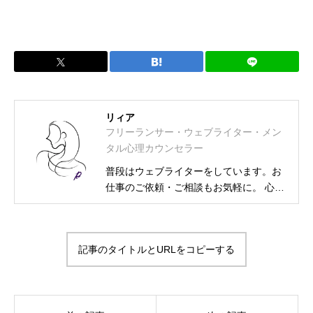
リィア
フリーランサー・ウェブライター・メン
タル心理カウンセラー
普段はウェブライターをしています。お
仕事のご依頼・ご相談もお気軽に。 心理
カウンセラー資格取得に伴い、相談募集
も始めました。 フリーランス・ウェブラ
イター メンタル士心理カウンセラー・ア
記事のタイトルとURLをコピーする
ンガーカウンセラー 漢検2級・図書館司
書・HSS型HSP気質・INFJ-T-O-C（外殻
ISFJ） プライベートは2次元大好きの活
字中毒