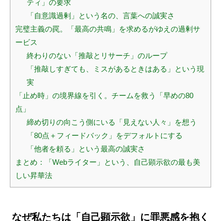
ティ」の要求
「自意識過剰」という名の、言葉への誠実さ
完璧主義の罠。「最高の共鳴」を求めるがゆえの過剰サ
ービス
終わりのない「推敲とリサーチ」のループ
「推敲しすぎても、ミスがあるときはある」という現
実
「止め時」の境界線を引く。チームを救う「早めの80
点」
締め切りの向こう側にいる「見えない人々」を想う
「80点＋フィードバック」をデフォルトにする
「他者を頼る」という最高の誠実さ
まとめ：「Webライター」という、自己顕示欲の最も美
しい昇華法
なぜ私たちは「自己顕示欲」に罪悪感を抱く