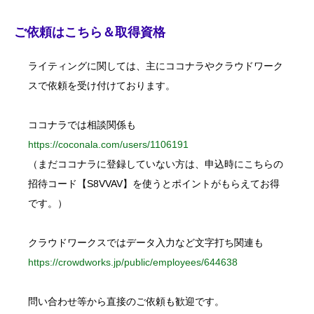
a
r
c
ご依頼はこちら＆取得資格
h
f
o
ライティングに関しては、主にココナラやクラウドワーク
r
:
スで依頼を受け付けております。
ココナラでは相談関係も
https://coconala.com/users/1106191
（まだココナラに登録していない方は、申込時にこちらの
招待コード【S8VVAV】を使うとポイントがもらえてお得
です。）
クラウドワークスではデータ入力など文字打ち関連も
https://crowdworks.jp/public/employees/644638
問い合わせ等から直接のご依頼も歓迎です。