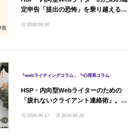
定申告「提出の恐怖」を乗り越える見
切り術
2026.06.30
┗webライティングコラム
┗心理系コラム
HSP・内向型Webライターのための
「疲れないクライアント連絡術」。即
レスのプレッシャーを手放す方法
2026.06.17
2026.06.25