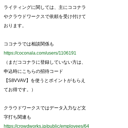
r
ライティングに関しては、主にココナラ
:
やクラウドワークスで依頼を受け付けて
おります。
ココナラでは相談関係も
https://coconala.com/users/1106191
（まだココナラに登録していない方は、
申込時にこちらの招待コード
【S8VVAV】を使うとポイントがもらえ
てお得です。）
クラウドワークスではデータ入力など文
字打ち関連も
https://crowdworks.jp/public/employees/64