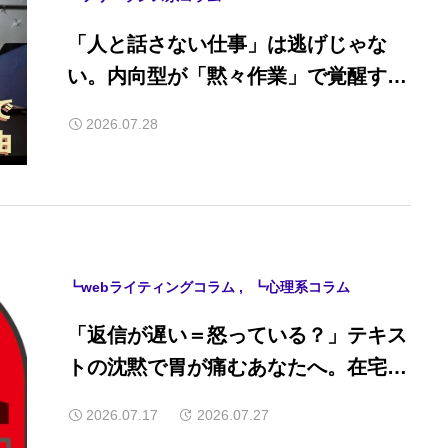
「人と話さない仕事」は逃げじゃな
い。内向型が「黙々作業」で覚醒する
本当の理由
2026.07.28
┗webライティングコラム
┗心理系コラム
「返信が遅い＝怒っている？」テキス
トの沈黙で胃が痛むあなたへ。在宅ワ
ークのチャット防衛術
2026.07.17
2026.07.27