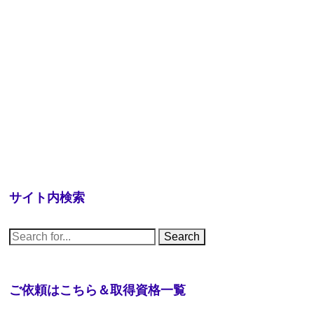
サイト内検索
S
e
a
r
c
h
ご依頼はこちら＆取得資格一覧
f
o