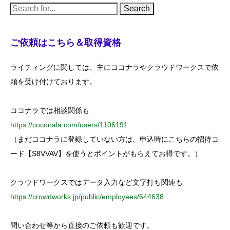
S
e
a
r
c
ご依頼はこちら＆取得資格
h
f
o
ライティングに関しては、主にココナラやクラウドワークスで依
r
:
頼を受け付けております。
ココナラでは相談関係も
https://coconala.com/users/1106191
（まだココナラに登録していない方は、申込時にこちらの招待コ
ード【S8VVAV】を使うとポイントがもらえてお得です。）
クラウドワークスではデータ入力など文字打ち関連も
https://crowdworks.jp/public/employees/644638
問い合わせ等から直接のご依頼も歓迎です。