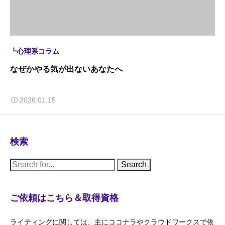
┗心理系コラム
なぜかやる気が出ないあなたへ
2026.01.15
検索
S
e
a
r
c
ご依頼はこちら＆取得資格
h
f
o
ライティングに関しては、主にココナラやクラウドワークスで依