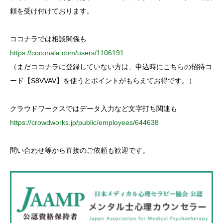
r
:
頼を受け付けております。
ココナラでは相談関係も
https://coconala.com/users/1106191
（まだココナラに登録していない方は、申込時にこちらの招待コ
ード【S8VVAV】を使うとポイントがもらえてお得です。）
クラウドワークスではデータ入力など文字打ち関連も
https://crowdworks.jp/public/employees/644638
問い合わせ等から直接のご依頼も歓迎です。