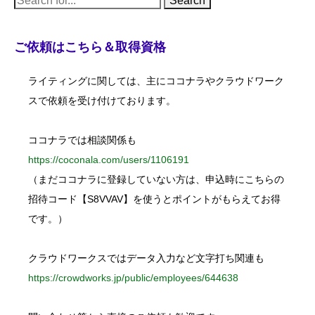
e
a
r
c
ご依頼はこちら＆取得資格
h
f
o
ライティングに関しては、主にココナラやクラウドワーク
r
:
スで依頼を受け付けております。
ココナラでは相談関係も
https://coconala.com/users/1106191
（まだココナラに登録していない方は、申込時にこちらの
招待コード【S8VVAV】を使うとポイントがもらえてお得
です。）
クラウドワークスではデータ入力など文字打ち関連も
https://crowdworks.jp/public/employees/644638