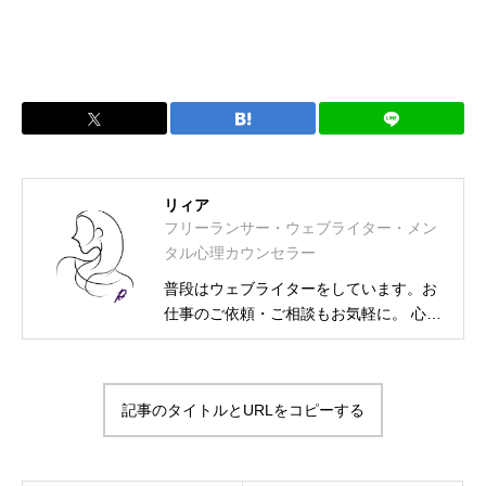
リィア
フリーランサー・ウェブライター・メン
タル心理カウンセラー
普段はウェブライターをしています。お
仕事のご依頼・ご相談もお気軽に。 心理
カウンセラー資格取得に伴い、相談募集
も始めました。 フリーランス・ウェブラ
イター メンタル士心理カウンセラー・ア
記事のタイトルとURLをコピーする
ンガーカウンセラー 漢検2級・図書館司
書・HSS型HSP気質・INFJ-T-O-C（外殻
ISFJ） プライベートは2次元大好きの活