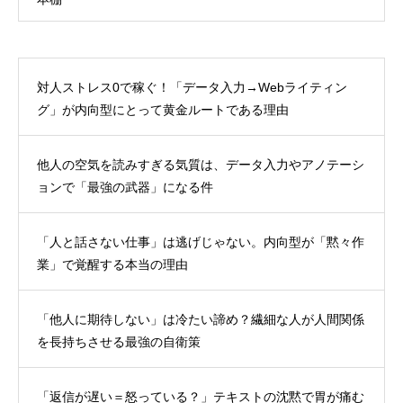
対人ストレス0で稼ぐ！「データ入力→Webライティン
グ」が内向型にとって黄金ルートである理由
他人の空気を読みすぎる気質は、データ入力やアノテーシ
ョンで「最強の武器」になる件
「人と話さない仕事」は逃げじゃない。内向型が「黙々作
業」で覚醒する本当の理由
「他人に期待しない」は冷たい諦め？繊細な人が人間関係
を長持ちさせる最強の自衛策
「返信が遅い＝怒っている？」テキストの沈黙で胃が痛む