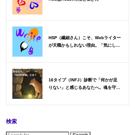
HSP（繊細さん）こそ、Webライター
が天職かもしれない理由。「気にしす
ぎ」を「武器」に変える働き方
16タイプ（INFJ）診断で「何かが足
りない」と感じるあなたへ。魂を守る
「ISFJの外殻」とは？
検索
S