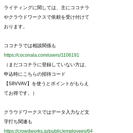
r
ライティングに関しては、主にココナラ
:
やクラウドワークスで依頼を受け付けて
おります。
ココナラでは相談関係も
https://coconala.com/users/1106191
（まだココナラに登録していない方は、
申込時にこちらの招待コード
【S8VVAV】を使うとポイントがもらえ
てお得です。）
クラウドワークスではデータ入力など文
字打ち関連も
https://crowdworks.jp/public/employees/64