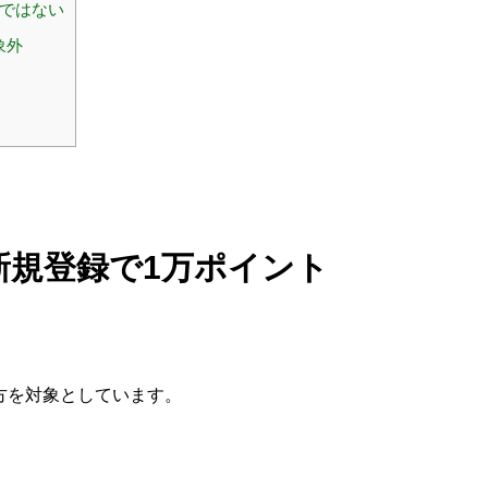
けではない
象外
新規登録で1万ポイント
方を対象としています。