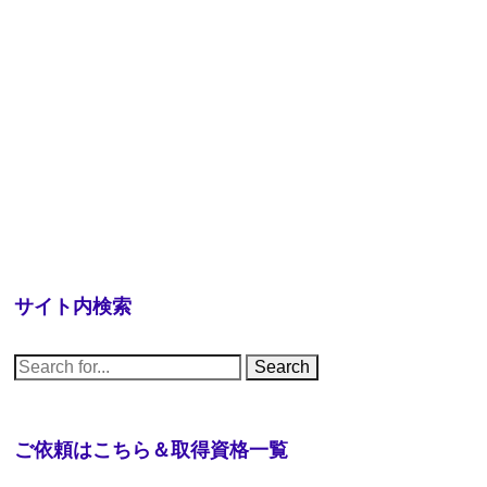
サイト内検索
S
e
a
r
c
h
ご依頼はこちら＆取得資格一覧
f
o