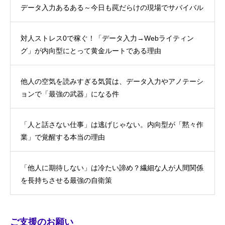
データ入力あるある～今日も罠だらけの現場でサバイバル
対人ストレス0で稼ぐ！「データ入力→Webライティン
グ」が内向型にとって黄金ルートである理由
他人の空気を読みすぎる気質は、データ入力やアノテーシ
ョンで「最強の武器」になる件
「人と話さない仕事」は逃げじゃない。内向型が「黙々作
業」で覚醒する本当の理由
「他人に期待しない」は冷たい諦め？繊細な人が人間関係
を長持ちさせる最強の自衛策
ご支援のお願い