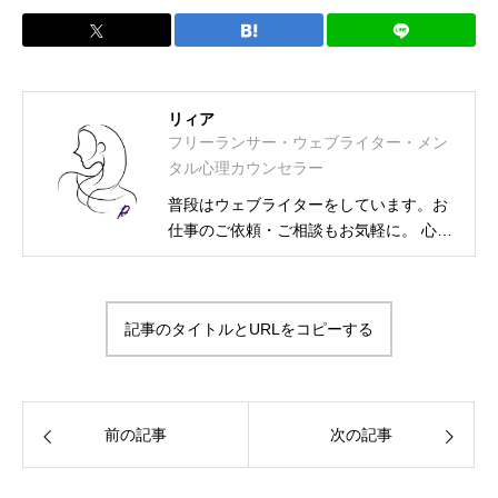
リィア
フリーランサー・ウェブライター・メン
タル心理カウンセラー
普段はウェブライターをしています。お
仕事のご依頼・ご相談もお気軽に。 心理
カウンセラー資格取得に伴い、相談募集
も始めました。 フリーランス・ウェブラ
イター メンタル士心理カウンセラー・ア
記事のタイトルとURLをコピーする
ンガーカウンセラー 漢検2級・図書館司
書・HSS型HSP気質・INFJ-T-O-C（外殻
ISFJ） プライベートは2次元大好きの活
字中毒
前の記事
次の記事