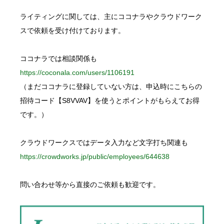
f
o
ライティングに関しては、主にココナラやクラウドワーク
r
:
スで依頼を受け付けております。
ココナラでは相談関係も
https://coconala.com/users/1106191
（まだココナラに登録していない方は、申込時にこちらの
招待コード【S8VVAV】を使うとポイントがもらえてお得
です。）
クラウドワークスではデータ入力など文字打ち関連も
https://crowdworks.jp/public/employees/644638
問い合わせ等から直接のご依頼も歓迎です。