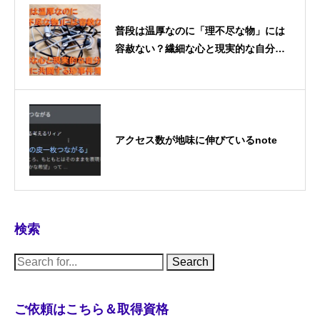
普段は温厚なのに「理不尽な物」には
容赦ない？繊細な心と現実的な自分が
奇妙に共闘する珍事件簿
アクセス数が地味に伸びているnote
検索
S
e
a
r
c
ご依頼はこちら＆取得資格
h