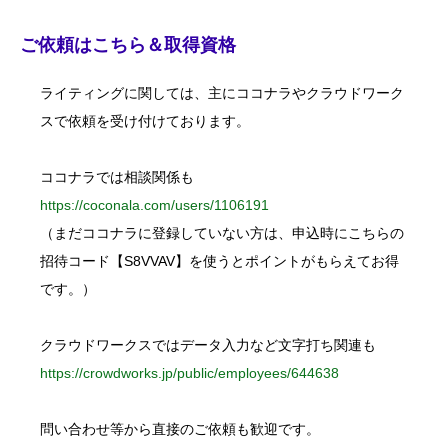
a
r
c
ご依頼はこちら＆取得資格
h
f
o
ライティングに関しては、主にココナラやクラウドワーク
r
:
スで依頼を受け付けております。
ココナラでは相談関係も
https://coconala.com/users/1106191
（まだココナラに登録していない方は、申込時にこちらの
招待コード【S8VVAV】を使うとポイントがもらえてお得
です。）
クラウドワークスではデータ入力など文字打ち関連も
https://crowdworks.jp/public/employees/644638
問い合わせ等から直接のご依頼も歓迎です。