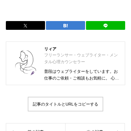
リィア
フリーランサー・ウェブライター・メン
タル心理カウンセラー
普段はウェブライターをしています。お
仕事のご依頼・ご相談もお気軽に。 心理
カウンセラー資格取得に伴い、相談募集
も始めました。 フリーランス・ウェブラ
イター メンタル士心理カウンセラー・ア
記事のタイトルとURLをコピーする
ンガーカウンセラー 漢検2級・図書館司
書・HSS型HSP気質・INFJ-T-O-C（外殻
ISFJ） プライベートは2次元大好きの活
字中毒