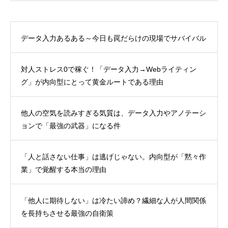
データ入力あるある～今日も罠だらけの現場でサバイバル
対人ストレス0で稼ぐ！「データ入力→Webライティン
グ」が内向型にとって黄金ルートである理由
他人の空気を読みすぎる気質は、データ入力やアノテーシ
ョンで「最強の武器」になる件
「人と話さない仕事」は逃げじゃない。内向型が「黙々作
業」で覚醒する本当の理由
「他人に期待しない」は冷たい諦め？繊細な人が人間関係
を長持ちさせる最強の自衛策