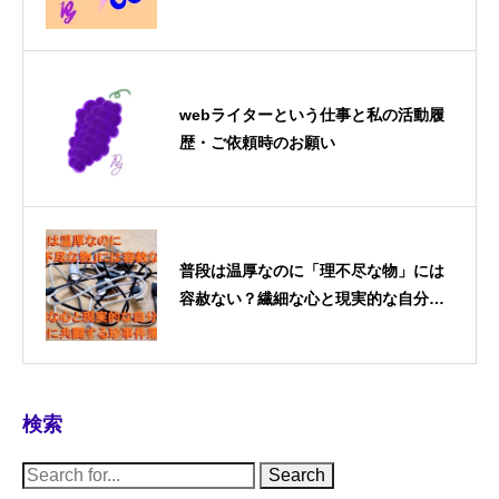
な付き合い方
webライターという仕事と私の活動履
歴・ご依頼時のお願い
普段は温厚なのに「理不尽な物」には
容赦ない？繊細な心と現実的な自分が
奇妙に共闘する珍事件簿
検索
S
e