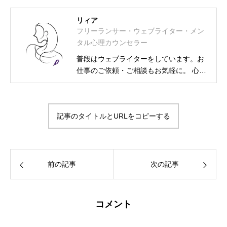
リィア
フリーランサー・ウェブライター・メン
タル心理カウンセラー
普段はウェブライターをしています。お
仕事のご依頼・ご相談もお気軽に。 心理
カウンセラー資格取得に伴い、相談募集
も始めました。 フリーランス・ウェブラ
イター メンタル士心理カウンセラー・ア
記事のタイトルとURLをコピーする
ンガーカウンセラー 漢検2級・図書館司
書・HSS型HSP気質・INFJ-T-O-C（外殻
ISFJ） プライベートは2次元大好きの活
字中毒
前の記事
次の記事
コメント