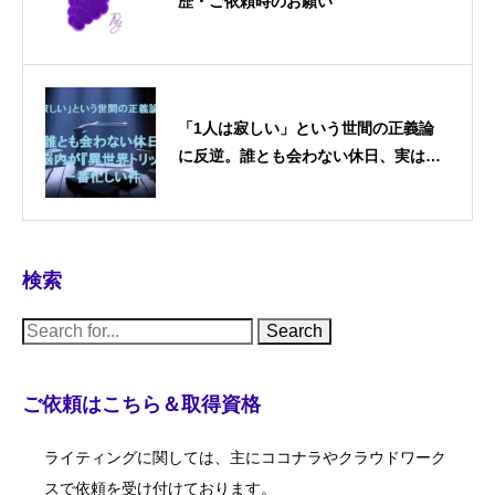
歴・ご依頼時のお願い
「1人は寂しい」という世間の正義論
に反逆。誰とも会わない休日、実は脳
内が『異世界トリップ』で一番忙しい
件
検索
S
e
a
r
c
ご依頼はこちら＆取得資格
h
f
o
ライティングに関しては、主にココナラやクラウドワーク
r
:
スで依頼を受け付けております。