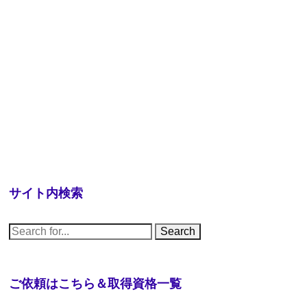
サイト内検索
S
e
a
r
c
h
ご依頼はこちら＆取得資格一覧
f
o