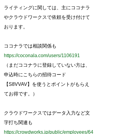
r
ライティングに関しては、主にココナラ
:
やクラウドワークスで依頼を受け付けて
おります。
ココナラでは相談関係も
https://coconala.com/users/1106191
（まだココナラに登録していない方は、
申込時にこちらの招待コード
【S8VVAV】を使うとポイントがもらえ
てお得です。）
クラウドワークスではデータ入力など文
字打ち関連も
https://crowdworks.jp/public/employees/64