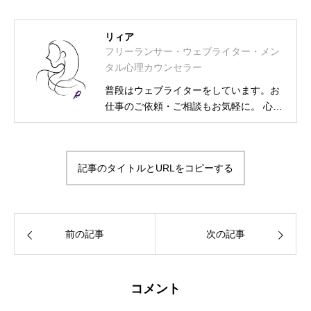
リィア
フリーランサー・ウェブライター・メン
タル心理カウンセラー
普段はウェブライターをしています。お
仕事のご依頼・ご相談もお気軽に。 心理
カウンセラー資格取得に伴い、相談募集
も始めました。 フリーランス・ウェブラ
イター メンタル士心理カウンセラー・ア
記事のタイトルとURLをコピーする
ンガーカウンセラー 漢検2級・図書館司
書・HSS型HSP気質・INFJ-T-O-C（外殻
ISFJ） プライベートは2次元大好きの活
字中毒
前の記事
次の記事
コメント