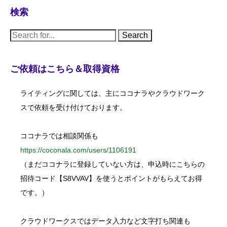
検索
S
e
a
r
c
ご依頼はこちら＆取得資格
h
f
o
ライティングに関しては、主にココナラやクラウドワーク
r
:
スで依頼を受け付けております。
ココナラでは相談関係も
https://coconala.com/users/1106191
（まだココナラに登録していない方は、申込時にこちらの
招待コード【S8VVAV】を使うとポイントがもらえてお得
です。）
クラウドワークスではデータ入力など文字打ち関連も