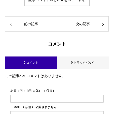
ンガーカウンセラー 漢検2級・図書館司
書・HSS型HSP気質・INFJ-T-O-C（外殻
ISFJ） プライベートは2次元大好きの活
字中毒
前の記事
次の記事
コメント
0 コメント
0 トラックバック
この記事へのコメントはありません。
名前（例：山田 太郎）
( 必須 )
E-MAIL
( 必須 ) - 公開されません -