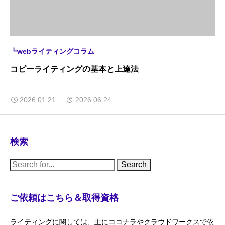
┗webライティングコラム
コピーライティングの基本と上達法
2026.01.21
2026.06.24
検索
S
e
a
r
c
ご依頼はこちら＆取得資格
h
f
o
ライティングに関しては、主にココナラやクラウドワークスで依