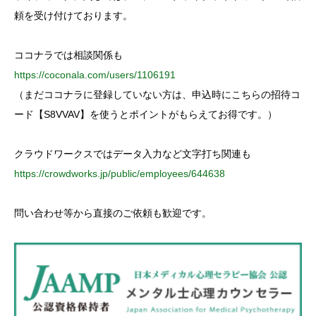
r
:
頼を受け付けております。
ココナラでは相談関係も
https://coconala.com/users/1106191
（まだココナラに登録していない方は、申込時にこちらの招待コ
ード【S8VVAV】を使うとポイントがもらえてお得です。）
クラウドワークスではデータ入力など文字打ち関連も
https://crowdworks.jp/public/employees/644638
問い合わせ等から直接のご依頼も歓迎です。