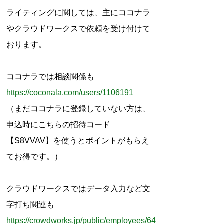
r
ライティングに関しては、主にココナラ
:
やクラウドワークスで依頼を受け付けて
おります。
ココナラでは相談関係も
https://coconala.com/users/1106191
（まだココナラに登録していない方は、
申込時にこちらの招待コード
【S8VVAV】を使うとポイントがもらえ
てお得です。）
クラウドワークスではデータ入力など文
字打ち関連も
https://crowdworks.jp/public/employees/64