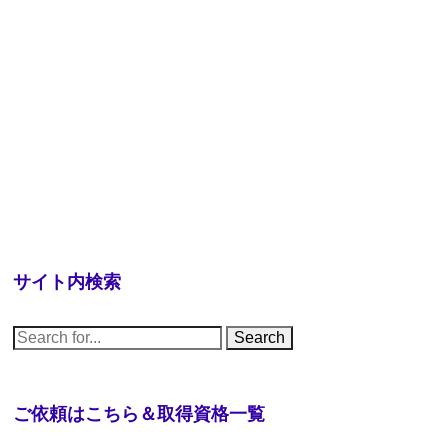
サイト内検索
S
e
a
r
c
h
ご依頼はこちら＆取得資格一覧
f
o