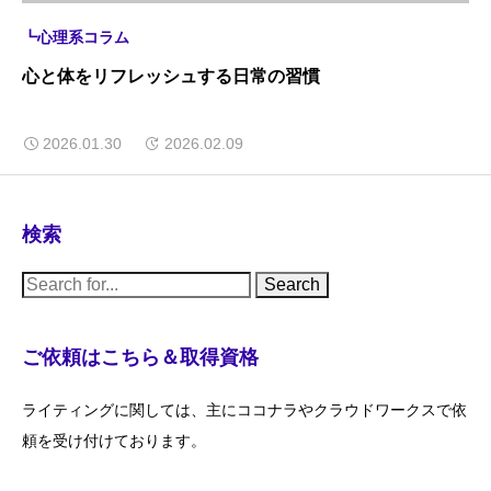
┗心理系コラム
心と体をリフレッシュする日常の習慣
2026.01.30
2026.02.09
検索
S
e
a
r
c
ご依頼はこちら＆取得資格
h
f
o
ライティングに関しては、主にココナラやクラウドワークスで依
r
:
頼を受け付けております。