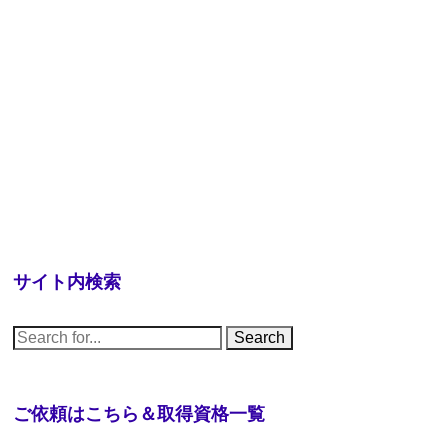
サイト内検索
S
e
a
r
c
h
ご依頼はこちら＆取得資格一覧
f
o