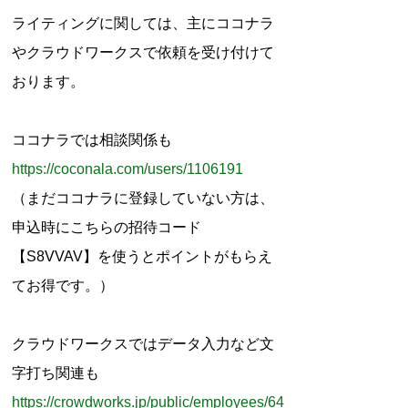
r
ライティングに関しては、主にココナラ
:
やクラウドワークスで依頼を受け付けて
おります。
ココナラでは相談関係も
https://coconala.com/users/1106191
（まだココナラに登録していない方は、
申込時にこちらの招待コード
【S8VVAV】を使うとポイントがもらえ
てお得です。）
クラウドワークスではデータ入力など文
字打ち関連も
https://crowdworks.jp/public/employees/64