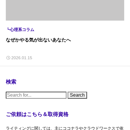
┗心理系コラム
なぜかやる気が出ないあなたへ
2026.01.15
検索
S
e
a
r
c
ご依頼はこちら＆取得資格
h
f
o
ライティングに関しては、主にココナラやクラウドワークスで依