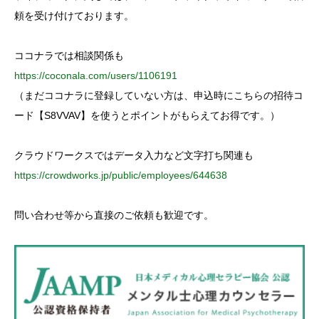
r
:
頼を受け付けております。
ココナラでは相談関係も
https://coconala.com/users/1106191
（まだココナラに登録していない方は、申込時にこちらの招待コ
ード【S8VVAV】を使うとポイントがもらえてお得です。）
クラウドワークスではデータ入力など文字打ち関連も
https://crowdworks.jp/public/employees/644638
問い合わせ等から直接のご依頼も歓迎です。