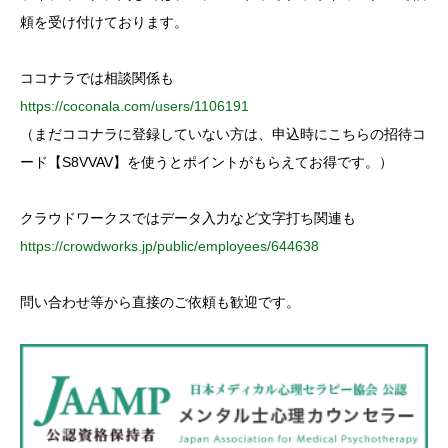
r
:
頼を受け付けております。
ココナラでは相談関係も
https://coconala.com/users/1106191
（まだココナラに登録していない方は、申込時にこちらの招待コ
ード【S8VVAV】を使うとポイントがもらえてお得です。）
クラウドワークスではデータ入力など文字打ち関連も
https://crowdworks.jp/public/employees/644638
問い合わせ等から直接のご依頼も歓迎です。