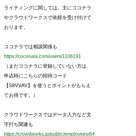
r
ライティングに関しては、主にココナラ
:
やクラウドワークスで依頼を受け付けて
おります。
ココナラでは相談関係も
https://coconala.com/users/1106191
（まだココナラに登録していない方は、
申込時にこちらの招待コード
【S8VVAV】を使うとポイントがもらえ
てお得です。）
クラウドワークスではデータ入力など文
字打ち関連も
https://crowdworks.jp/public/employees/64