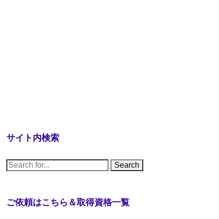
サイト内検索
S
e
a
r
c
h
ご依頼はこちら＆取得資格一覧
f
o