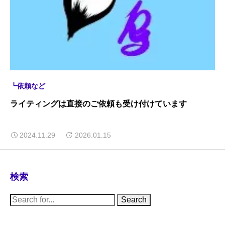
┗依頼など
ライティングは直接のご依頼も受け付けています
2024.11.29
2026.01.15
検索
S
e
a
r