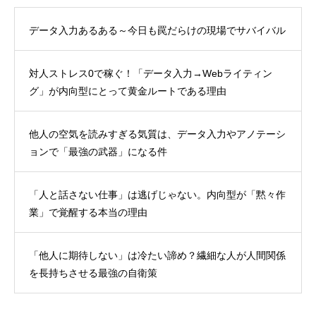
データ入力あるある～今日も罠だらけの現場でサバイバル
対人ストレス0で稼ぐ！「データ入力→Webライティン
グ」が内向型にとって黄金ルートである理由
他人の空気を読みすぎる気質は、データ入力やアノテーシ
ョンで「最強の武器」になる件
「人と話さない仕事」は逃げじゃない。内向型が「黙々作
業」で覚醒する本当の理由
「他人に期待しない」は冷たい諦め？繊細な人が人間関係
を長持ちさせる最強の自衛策