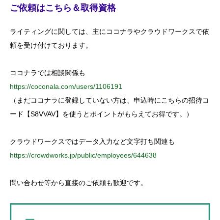
c
ご依頼はこちら＆取得資格
h
f
o
ライティングに関しては、主にココナラやクラウドワークスで依
r
:
頼を受け付けております。
ココナラでは相談関係も
https://coconala.com/users/1106191
（まだココナラに登録していない方は、申込時にこちらの招待コ
ード【S8VVAV】を使うとポイントがもらえてお得です。）
クラウドワークスではデータ入力など文字打ち関連も
https://crowdworks.jp/public/employees/644638
問い合わせ等から直接のご依頼も歓迎です。