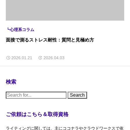
┗心理系コラム
面接で測るストレス耐性：質問と見極め方
2026.01.21
2026.04.03
検索
S
e
a
r
c
ご依頼はこちら＆取得資格
h
f
o
ライティングに関しては、主にココナラやクラウドワークスで依