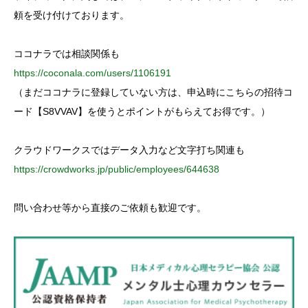
r
:
頼を受け付けております。
ココナラでは相談関係も
https://coconala.com/users/1106191
（まだココナラに登録していない方は、申込時にこちらの招待コ
ード【S8VVAV】を使うとポイントがもらえてお得です。）
クラウドワークスではデータ入力など文字打ち関連も
https://crowdworks.jp/public/employees/644638
問い合わせ等から直接のご依頼も歓迎です。