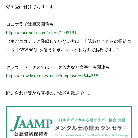
r
:
頼を受け付けております。
ココナラでは相談関係も
https://coconala.com/users/1106191
（まだココナラに登録していない方は、申込時にこちらの招待コ
ード【S8VVAV】を使うとポイントがもらえてお得です。）
クラウドワークスではデータ入力など文字打ち関連も
https://crowdworks.jp/public/employees/644638
問い合わせ等から直接のご依頼も歓迎です。