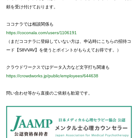
r
:
頼を受け付けております。
ココナラでは相談関係も
https://coconala.com/users/1106191
（まだココナラに登録していない方は、申込時にこちらの招待コ
ード【S8VVAV】を使うとポイントがもらえてお得です。）
クラウドワークスではデータ入力など文字打ち関連も
https://crowdworks.jp/public/employees/644638
問い合わせ等から直接のご依頼も歓迎です。