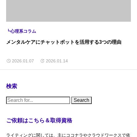
┗心理系コラム
メンタルケアにチャットボットを活用する3つの理由
2026.01.07
2026.01.14
検索
S
e
a
r
c
ご依頼はこちら＆取得資格
h
f
o
ライティングに関しては、主にココナラやクラウドワークスで依