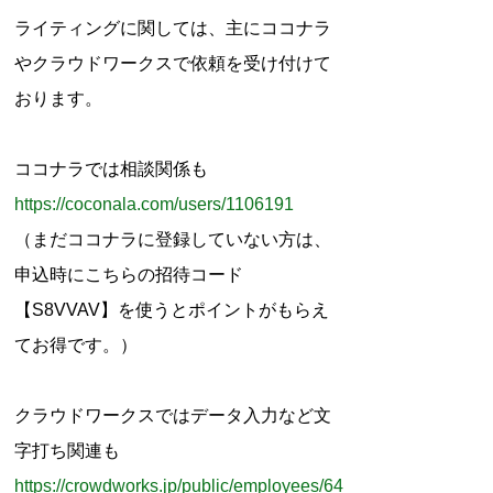
r
ライティングに関しては、主にココナラ
:
やクラウドワークスで依頼を受け付けて
おります。
ココナラでは相談関係も
https://coconala.com/users/1106191
（まだココナラに登録していない方は、
申込時にこちらの招待コード
【S8VVAV】を使うとポイントがもらえ
てお得です。）
クラウドワークスではデータ入力など文
字打ち関連も
https://crowdworks.jp/public/employees/64