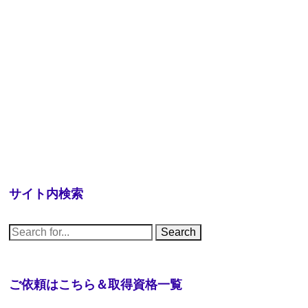
サイト内検索
S
e
a
r
c
h
ご依頼はこちら＆取得資格一覧
f
o