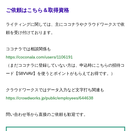
r
c
ご依頼はこちら＆取得資格
h
f
o
ライティングに関しては、主にココナラやクラウドワークスで依
r
:
頼を受け付けております。
ココナラでは相談関係も
https://coconala.com/users/1106191
（まだココナラに登録していない方は、申込時にこちらの招待コ
ード【S8VVAV】を使うとポイントがもらえてお得です。）
クラウドワークスではデータ入力など文字打ち関連も
https://crowdworks.jp/public/employees/644638
問い合わせ等から直接のご依頼も歓迎です。