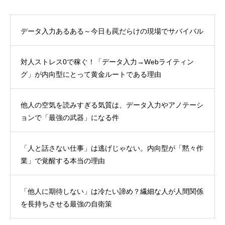
データ入力あるある～今日も罠だらけの現場でサバイバル
対人ストレス0で稼ぐ！「データ入力→Webライティン
グ」が内向型にとって黄金ルートである理由
他人の空気を読みすぎる気質は、データ入力やアノテーシ
ョンで「最強の武器」になる件
「人と話さない仕事」は逃げじゃない。内向型が「黙々作
業」で覚醒する本当の理由
「他人に期待しない」は冷たい諦め？繊細な人が人間関係
を長持ちさせる最強の自衛策