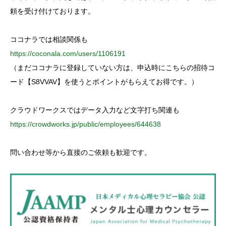
r
:
頼を受け付けております。
ココナラでは相談関係も
https://coconala.com/users/1106191
（まだココナラに登録していない方は、申込時にこちらの招待コ
ード【S8VVAV】を使うとポイントがもらえてお得です。）
クラウドワークスではデータ入力など文字打ち関連も
https://crowdworks.jp/public/employees/644638
問い合わせ等から直接のご依頼も歓迎です。