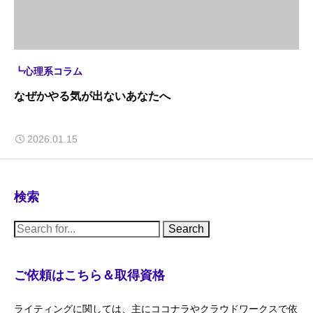
┗心理系コラム
なぜかやる気が出ないあなたへ
2026.01.15
検索
S
e
a
r
c
ご依頼はこちら＆取得資格
h
f
o
ライティングに関しては、主にココナラやクラウドワークスで依